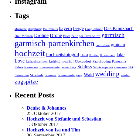
Instagram
Tags
bayern
berge
Das Kranzbach
alpspitze
Augsburg
Baumhaus
Coupleshoot
garmisch
Drohne
Drone
Drei Mohren
Eises
Feuriger Tatzelwurm
garmisch-partenkirchen
grainau
Geroldsee
hochzeit
hochzeitsfotograf
lake
Hotel
Kinder
Kranzbach
Love
Luftaufnahmen
Luftbild
moarhof
Oberaudorf
Paarshooting
Panorama
Schloss
Rabea
Riessersee
Riesserseehotel
samerberg
Schäzlerpalais
simmssee
Ski
wedding
Wald
Skirennen
Skischule
Sommer
Sonnenuntergang
winter
zugspitze
Recent Posts
Denise & Johannes
25. Oktober 2017
Hochzeit von Stefanie und Sebastian
1. Oktober 2017
Hochzeit von Isa und Tim
30. September 2017