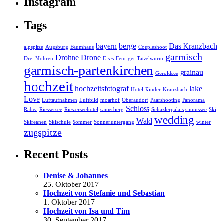
Instagram
Tags
bayern
berge
Das Kranzbach
alpspitze
Augsburg
Baumhaus
Coupleshoot
garmisch
Drohne
Drone
Drei Mohren
Eises
Feuriger Tatzelwurm
garmisch-partenkirchen
grainau
Geroldsee
hochzeit
hochzeitsfotograf
lake
Hotel
Kinder
Kranzbach
Love
Luftaufnahmen
Luftbild
moarhof
Oberaudorf
Paarshooting
Panorama
Schloss
Rabea
Riessersee
Riesserseehotel
samerberg
Schäzlerpalais
simmssee
Ski
wedding
Wald
Skirennen
Skischule
Sommer
Sonnenuntergang
winter
zugspitze
Recent Posts
Denise & Johannes
25. Oktober 2017
Hochzeit von Stefanie und Sebastian
1. Oktober 2017
Hochzeit von Isa und Tim
30. September 2017