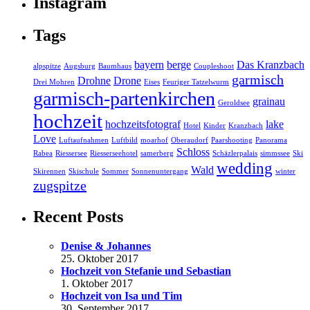
Instagram
Tags
bayern
berge
Das Kranzbach
alpspitze
Augsburg
Baumhaus
Coupleshoot
garmisch
Drohne
Drone
Drei Mohren
Eises
Feuriger Tatzelwurm
garmisch-partenkirchen
grainau
Geroldsee
hochzeit
hochzeitsfotograf
lake
Hotel
Kinder
Kranzbach
Love
Luftaufnahmen
Luftbild
moarhof
Oberaudorf
Paarshooting
Panorama
Schloss
Rabea
Riessersee
Riesserseehotel
samerberg
Schäzlerpalais
simmssee
Ski
wedding
Wald
Skirennen
Skischule
Sommer
Sonnenuntergang
winter
zugspitze
Recent Posts
Denise & Johannes
25. Oktober 2017
Hochzeit von Stefanie und Sebastian
1. Oktober 2017
Hochzeit von Isa und Tim
30. September 2017