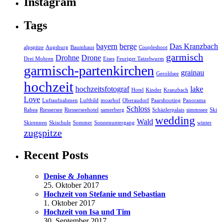
Instagram
Tags
bayern
berge
Das Kranzbach
alpspitze
Augsburg
Baumhaus
Coupleshoot
garmisch
Drohne
Drone
Drei Mohren
Eises
Feuriger Tatzelwurm
garmisch-partenkirchen
grainau
Geroldsee
hochzeit
hochzeitsfotograf
lake
Hotel
Kinder
Kranzbach
Love
Luftaufnahmen
Luftbild
moarhof
Oberaudorf
Paarshooting
Panorama
Schloss
Rabea
Riessersee
Riesserseehotel
samerberg
Schäzlerpalais
simmssee
Ski
wedding
Wald
Skirennen
Skischule
Sommer
Sonnenuntergang
winter
zugspitze
Recent Posts
Denise & Johannes
25. Oktober 2017
Hochzeit von Stefanie und Sebastian
1. Oktober 2017
Hochzeit von Isa und Tim
30. September 2017