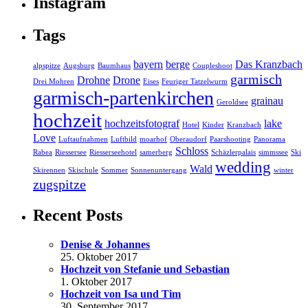
Instagram
Tags
bayern
berge
Das Kranzbach
alpspitze
Augsburg
Baumhaus
Coupleshoot
garmisch
Drohne
Drone
Drei Mohren
Eises
Feuriger Tatzelwurm
garmisch-partenkirchen
grainau
Geroldsee
hochzeit
hochzeitsfotograf
lake
Hotel
Kinder
Kranzbach
Love
Luftaufnahmen
Luftbild
moarhof
Oberaudorf
Paarshooting
Panorama
Schloss
Rabea
Riessersee
Riesserseehotel
samerberg
Schäzlerpalais
simmssee
Ski
wedding
Wald
Skirennen
Skischule
Sommer
Sonnenuntergang
winter
zugspitze
Recent Posts
Denise & Johannes
25. Oktober 2017
Hochzeit von Stefanie und Sebastian
1. Oktober 2017
Hochzeit von Isa und Tim
30. September 2017