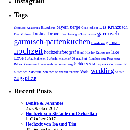
Instagram
Tags
bayern
berge
Das Kranzbach
alpspitze
Augsburg
Baumhaus
Coupleshoot
garmisch
Drohne
Drone
Drei Mohren
Eises
Feuriger Tatzelwurm
garmisch-partenkirchen
grainau
Geroldsee
hochzeit
hochzeitsfotograf
lake
Hotel
Kinder
Kranzbach
Love
Luftaufnahmen
Luftbild
moarhof
Oberaudorf
Paarshooting
Panorama
Schloss
Rabea
Riessersee
Riesserseehotel
samerberg
Schäzlerpalais
simmssee
Ski
wedding
Wald
Skirennen
Skischule
Sommer
Sonnenuntergang
winter
zugspitze
Recent Posts
Denise & Johannes
25. Oktober 2017
Hochzeit von Stefanie und Sebastian
1. Oktober 2017
Hochzeit von Isa und Tim
30. September 2017