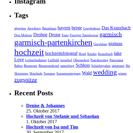
Instagram
Tags
bayern
berge
Das Kranzbach
alpspitze
Augsburg
Baumhaus
Coupleshoot
garmisch
Drohne
Drone
Drei Mohren
Eises
Feuriger Tatzelwurm
garmisch-partenkirchen
grainau
Geroldsee
hochzeit
hochzeitsfotograf
lake
Hotel
Kinder
Kranzbach
Love
Luftaufnahmen
Luftbild
moarhof
Oberaudorf
Paarshooting
Panorama
Schloss
Rabea
Riessersee
Riesserseehotel
samerberg
Schäzlerpalais
simmssee
Ski
wedding
Wald
Skirennen
Skischule
Sommer
Sonnenuntergang
winter
zugspitze
Recent Posts
Denise & Johannes
25. Oktober 2017
Hochzeit von Stefanie und Sebastian
1. Oktober 2017
Hochzeit von Isa und Tim
30. September 2017