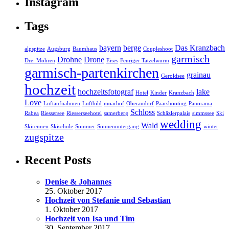
Instagram
Tags
bayern
berge
Das Kranzbach
alpspitze
Augsburg
Baumhaus
Coupleshoot
garmisch
Drohne
Drone
Drei Mohren
Eises
Feuriger Tatzelwurm
garmisch-partenkirchen
grainau
Geroldsee
hochzeit
hochzeitsfotograf
lake
Hotel
Kinder
Kranzbach
Love
Luftaufnahmen
Luftbild
moarhof
Oberaudorf
Paarshooting
Panorama
Schloss
Rabea
Riessersee
Riesserseehotel
samerberg
Schäzlerpalais
simmssee
Ski
wedding
Wald
Skirennen
Skischule
Sommer
Sonnenuntergang
winter
zugspitze
Recent Posts
Denise & Johannes
25. Oktober 2017
Hochzeit von Stefanie und Sebastian
1. Oktober 2017
Hochzeit von Isa und Tim
30. September 2017