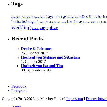
Tags
bayern
berge
Das Kranzbach
alpspitze
Augsburg
Baumhaus
Coupleshoot
hochzeitsfotograf
lake
Love
Hotel
Kinder
Kranzbach
Luftaufnahmen
Luftb
wedding
zugspitze
winter
Recent Posts
Denise & Johannes
25. Oktober 2017
Hochzeit von Stefanie und Sebastian
1. Oktober 2017
Hochzeit von Isa und Tim
30. September 2017
Facebook
Instagram
Copyright 2013-2023 by Märchenfänger I
Impressum
I
Datenschutze
Home