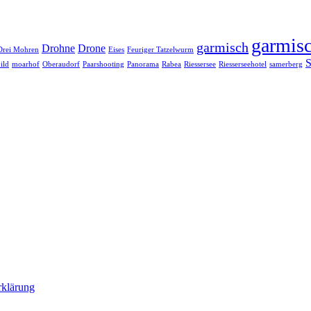
garmisc
garmisch
Drohne
Drone
Drei Mohren
Eises
Feuriger Tatzelwurm
S
ild
moarhof
Oberaudorf
Paarshooting
Panorama
Rabea
Riessersee
Riesserseehotel
samerberg
rklärung