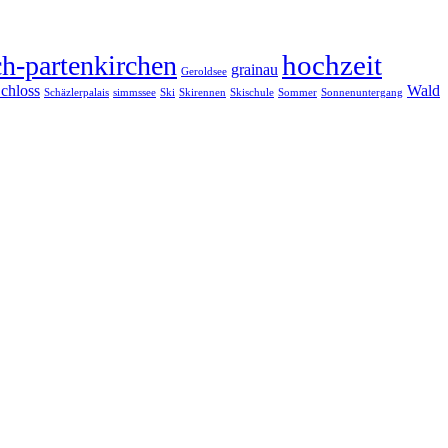
hochzeit
h-partenkirchen
grainau
Geroldsee
chloss
Wald
Schäzlerpalais
simmssee
Ski
Skirennen
Skischule
Sommer
Sonnenuntergang