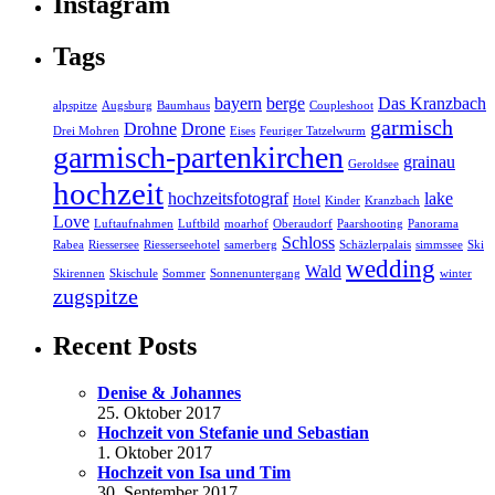
Instagram
Tags
bayern
berge
Das Kranzbach
alpspitze
Augsburg
Baumhaus
Coupleshoot
garmisch
Drohne
Drone
Drei Mohren
Eises
Feuriger Tatzelwurm
garmisch-partenkirchen
grainau
Geroldsee
hochzeit
hochzeitsfotograf
lake
Hotel
Kinder
Kranzbach
Love
Luftaufnahmen
Luftbild
moarhof
Oberaudorf
Paarshooting
Panorama
Schloss
Rabea
Riessersee
Riesserseehotel
samerberg
Schäzlerpalais
simmssee
Ski
wedding
Wald
Skirennen
Skischule
Sommer
Sonnenuntergang
winter
zugspitze
Recent Posts
Denise & Johannes
25. Oktober 2017
Hochzeit von Stefanie und Sebastian
1. Oktober 2017
Hochzeit von Isa und Tim
30. September 2017