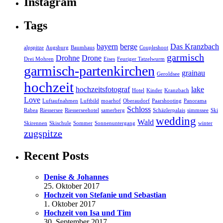
Instagram
Tags
bayern
berge
Das Kranzbach
alpspitze
Augsburg
Baumhaus
Coupleshoot
garmisch
Drohne
Drone
Drei Mohren
Eises
Feuriger Tatzelwurm
garmisch-partenkirchen
grainau
Geroldsee
hochzeit
hochzeitsfotograf
lake
Hotel
Kinder
Kranzbach
Love
Luftaufnahmen
Luftbild
moarhof
Oberaudorf
Paarshooting
Panorama
Schloss
Rabea
Riessersee
Riesserseehotel
samerberg
Schäzlerpalais
simmssee
Ski
wedding
Wald
Skirennen
Skischule
Sommer
Sonnenuntergang
winter
zugspitze
Recent Posts
Denise & Johannes
25. Oktober 2017
Hochzeit von Stefanie und Sebastian
1. Oktober 2017
Hochzeit von Isa und Tim
30. September 2017