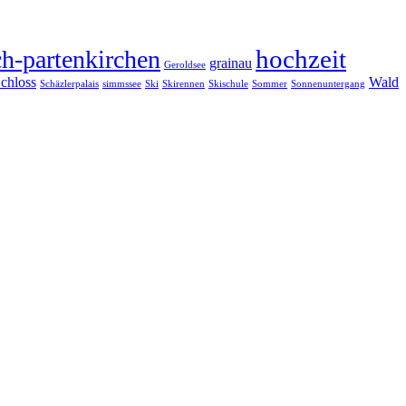
hochzeit
h-partenkirchen
grainau
Geroldsee
chloss
Wald
Schäzlerpalais
simmssee
Ski
Skirennen
Skischule
Sommer
Sonnenuntergang