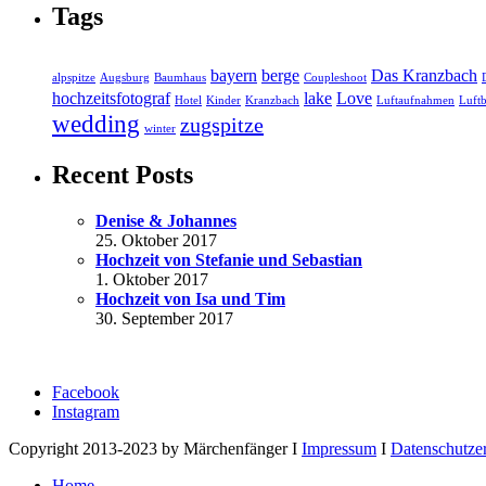
Tags
bayern
berge
Das Kranzbach
alpspitze
Augsburg
Baumhaus
Coupleshoot
hochzeitsfotograf
lake
Love
Hotel
Kinder
Kranzbach
Luftaufnahmen
Luftb
wedding
zugspitze
winter
Recent Posts
Denise & Johannes
25. Oktober 2017
Hochzeit von Stefanie und Sebastian
1. Oktober 2017
Hochzeit von Isa und Tim
30. September 2017
Facebook
Instagram
Copyright 2013-2023 by Märchenfänger I
Impressum
I
Datenschutze
Home