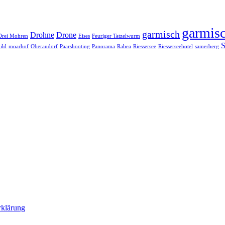
garmisc
garmisch
Drohne
Drone
Drei Mohren
Eises
Feuriger Tatzelwurm
S
ild
moarhof
Oberaudorf
Paarshooting
Panorama
Rabea
Riessersee
Riesserseehotel
samerberg
rklärung