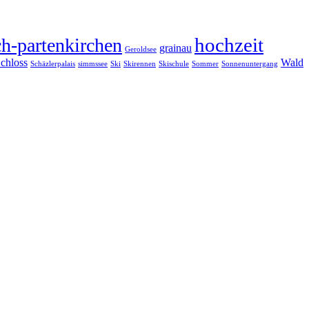
hochzeit
h-partenkirchen
grainau
Geroldsee
chloss
Wald
Schäzlerpalais
simmssee
Ski
Skirennen
Skischule
Sommer
Sonnenuntergang