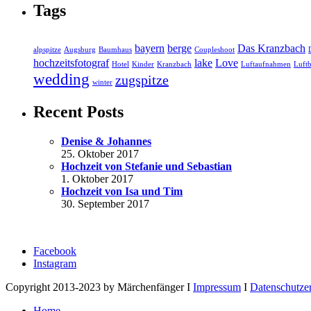
Tags
bayern
berge
Das Kranzbach
alpspitze
Augsburg
Baumhaus
Coupleshoot
hochzeitsfotograf
lake
Love
Hotel
Kinder
Kranzbach
Luftaufnahmen
Luftb
wedding
zugspitze
winter
Recent Posts
Denise & Johannes
25. Oktober 2017
Hochzeit von Stefanie und Sebastian
1. Oktober 2017
Hochzeit von Isa und Tim
30. September 2017
Facebook
Instagram
Copyright 2013-2023 by Märchenfänger I
Impressum
I
Datenschutze
Home