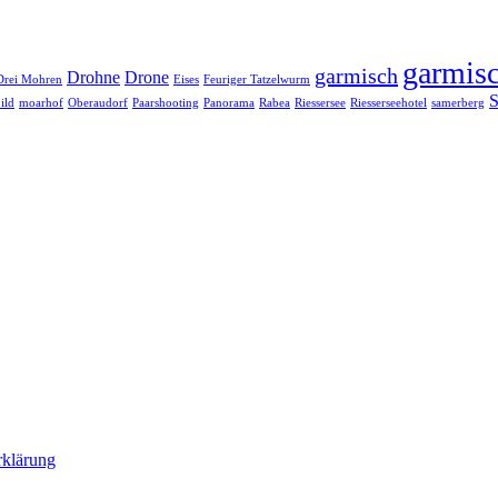
garmisc
garmisch
Drohne
Drone
Drei Mohren
Eises
Feuriger Tatzelwurm
S
ild
moarhof
Oberaudorf
Paarshooting
Panorama
Rabea
Riessersee
Riesserseehotel
samerberg
rklärung