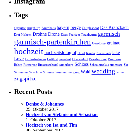
Instagram
Tags
bayern
berge
Das Kranzbach
alpspitze
Augsburg
Baumhaus
Coupleshoot
garmisch
Drohne
Drone
Drei Mohren
Eises
Feuriger Tatzelwurm
garmisch-partenkirchen
grainau
Geroldsee
hochzeit
hochzeitsfotograf
lake
Hotel
Kinder
Kranzbach
Love
Luftaufnahmen
Luftbild
moarhof
Oberaudorf
Paarshooting
Panorama
Schloss
Rabea
Riessersee
Riesserseehotel
samerberg
Schäzlerpalais
simmssee
Ski
wedding
Wald
Skirennen
Skischule
Sommer
Sonnenuntergang
winter
zugspitze
Recent Posts
Denise & Johannes
25. Oktober 2017
Hochzeit von Stefanie und Sebastian
1. Oktober 2017
Hochzeit von Isa und Tim
30. September 2017