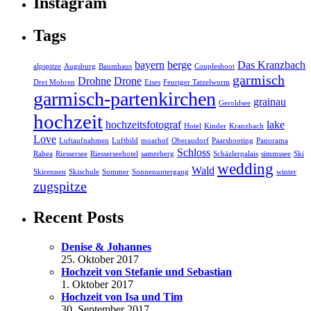
Instagram
Tags
bayern
berge
Das Kranzbach
alpspitze
Augsburg
Baumhaus
Coupleshoot
garmisch
Drohne
Drone
Drei Mohren
Eises
Feuriger Tatzelwurm
garmisch-partenkirchen
grainau
Geroldsee
hochzeit
hochzeitsfotograf
lake
Hotel
Kinder
Kranzbach
Love
Luftaufnahmen
Luftbild
moarhof
Oberaudorf
Paarshooting
Panorama
Schloss
Rabea
Riessersee
Riesserseehotel
samerberg
Schäzlerpalais
simmssee
Ski
wedding
Wald
Skirennen
Skischule
Sommer
Sonnenuntergang
winter
zugspitze
Recent Posts
Denise & Johannes
25. Oktober 2017
Hochzeit von Stefanie und Sebastian
1. Oktober 2017
Hochzeit von Isa und Tim
30. September 2017