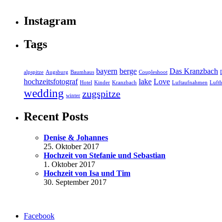
Instagram
Tags
bayern
berge
Das Kranzbach
alpspitze
Augsburg
Baumhaus
Coupleshoot
hochzeitsfotograf
lake
Love
Hotel
Kinder
Kranzbach
Luftaufnahmen
Luftb
wedding
zugspitze
winter
Recent Posts
Denise & Johannes
25. Oktober 2017
Hochzeit von Stefanie und Sebastian
1. Oktober 2017
Hochzeit von Isa und Tim
30. September 2017
Facebook