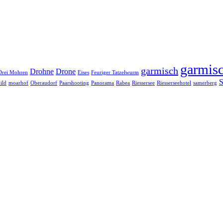
garmisc
garmisch
Drohne
Drone
Drei Mohren
Eises
Feuriger Tatzelwurm
S
ild
moarhof
Oberaudorf
Paarshooting
Panorama
Rabea
Riessersee
Riesserseehotel
samerberg