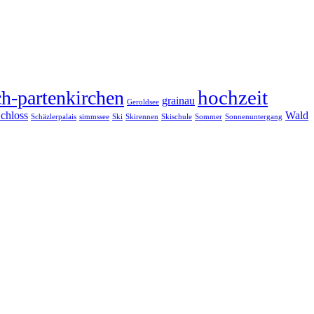
hochzeit
h-partenkirchen
grainau
Geroldsee
chloss
Wald
Schäzlerpalais
simmssee
Ski
Skirennen
Skischule
Sommer
Sonnenuntergang