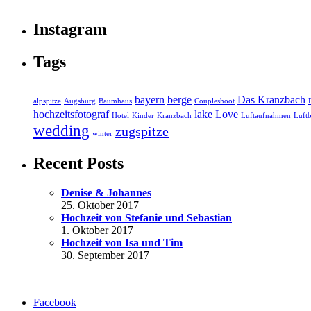
Instagram
Tags
bayern
berge
Das Kranzbach
alpspitze
Augsburg
Baumhaus
Coupleshoot
hochzeitsfotograf
lake
Love
Hotel
Kinder
Kranzbach
Luftaufnahmen
Luftb
wedding
zugspitze
winter
Recent Posts
Denise & Johannes
25. Oktober 2017
Hochzeit von Stefanie und Sebastian
1. Oktober 2017
Hochzeit von Isa und Tim
30. September 2017
Facebook