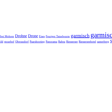
garmisc
garmisch
Drohne
Drone
Drei Mohren
Eises
Feuriger Tatzelwurm
S
ild
moarhof
Oberaudorf
Paarshooting
Panorama
Rabea
Riessersee
Riesserseehotel
samerberg