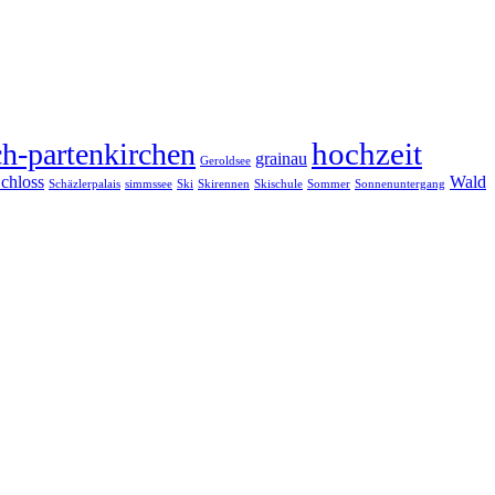
hochzeit
h-partenkirchen
grainau
Geroldsee
chloss
Wald
Schäzlerpalais
simmssee
Ski
Skirennen
Skischule
Sommer
Sonnenuntergang