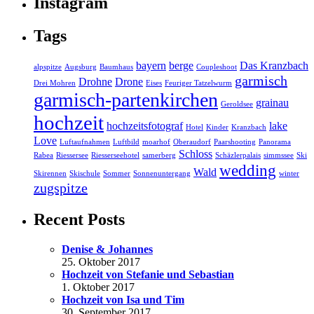
Instagram
Tags
bayern
berge
Das Kranzbach
alpspitze
Augsburg
Baumhaus
Coupleshoot
garmisch
Drohne
Drone
Drei Mohren
Eises
Feuriger Tatzelwurm
garmisch-partenkirchen
grainau
Geroldsee
hochzeit
hochzeitsfotograf
lake
Hotel
Kinder
Kranzbach
Love
Luftaufnahmen
Luftbild
moarhof
Oberaudorf
Paarshooting
Panorama
Schloss
Rabea
Riessersee
Riesserseehotel
samerberg
Schäzlerpalais
simmssee
Ski
wedding
Wald
Skirennen
Skischule
Sommer
Sonnenuntergang
winter
zugspitze
Recent Posts
Denise & Johannes
25. Oktober 2017
Hochzeit von Stefanie und Sebastian
1. Oktober 2017
Hochzeit von Isa und Tim
30. September 2017