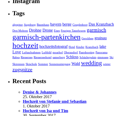
Instagram
Tags
bayern
berge
Das Kranzbach
alpspitze
Augsburg
Baumhaus
Coupleshoot
garmisch
Drohne
Drone
Drei Mohren
Eises
Feuriger Tatzelwurm
garmisch-partenkirchen
grainau
Geroldsee
hochzeit
hochzeitsfotograf
lake
Hotel
Kinder
Kranzbach
Love
Luftaufnahmen
Luftbild
moarhof
Oberaudorf
Paarshooting
Panorama
Schloss
Rabea
Riessersee
Riesserseehotel
samerberg
Schäzlerpalais
simmssee
Ski
wedding
Wald
Skirennen
Skischule
Sommer
Sonnenuntergang
winter
zugspitze
Recent Posts
Denise & Johannes
25. Oktober 2017
Hochzeit von Stefanie und Sebastian
1. Oktober 2017
Hochzeit von Isa und Tim
30. September 2017