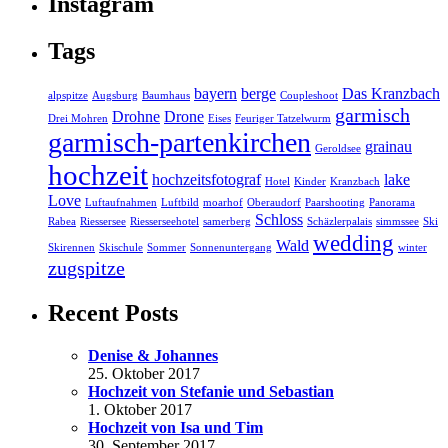
Instagram
Tags
bayern
berge
Das Kranzbach
alpspitze
Augsburg
Baumhaus
Coupleshoot
garmisch
Drohne
Drone
Drei Mohren
Eises
Feuriger Tatzelwurm
garmisch-partenkirchen
grainau
Geroldsee
hochzeit
hochzeitsfotograf
lake
Hotel
Kinder
Kranzbach
Love
Luftaufnahmen
Luftbild
moarhof
Oberaudorf
Paarshooting
Panorama
Schloss
Rabea
Riessersee
Riesserseehotel
samerberg
Schäzlerpalais
simmssee
Ski
wedding
Wald
Skirennen
Skischule
Sommer
Sonnenuntergang
winter
zugspitze
Recent Posts
Denise & Johannes
25. Oktober 2017
Hochzeit von Stefanie und Sebastian
1. Oktober 2017
Hochzeit von Isa und Tim
30. September 2017