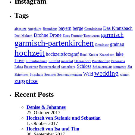
Instagram
Tags
bayern
berge
Das Kranzbach
alpspitze
Augsburg
Baumhaus
Coupleshoot
garmisch
Drohne
Drone
Drei Mohren
Eises
Feuriger Tatzelwurm
garmisch-partenkirchen
grainau
Geroldsee
hochzeit
hochzeitsfotograf
lake
Hotel
Kinder
Kranzbach
Love
Luftaufnahmen
Luftbild
moarhof
Oberaudorf
Paarshooting
Panorama
Schloss
Rabea
Riessersee
Riesserseehotel
samerberg
Schäzlerpalais
simmssee
Ski
wedding
Wald
Skirennen
Skischule
Sommer
Sonnenuntergang
winter
zugspitze
Recent Posts
Denise & Johannes
25. Oktober 2017
Hochzeit von Stefanie und Sebastian
1. Oktober 2017
Hochzeit von Isa und Tim
30. September 2017