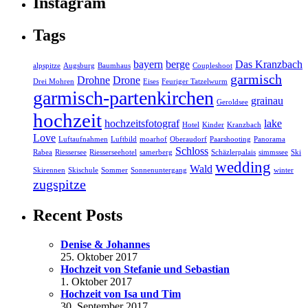
Instagram
Tags
bayern
berge
Das Kranzbach
alpspitze
Augsburg
Baumhaus
Coupleshoot
garmisch
Drohne
Drone
Drei Mohren
Eises
Feuriger Tatzelwurm
garmisch-partenkirchen
grainau
Geroldsee
hochzeit
hochzeitsfotograf
lake
Hotel
Kinder
Kranzbach
Love
Luftaufnahmen
Luftbild
moarhof
Oberaudorf
Paarshooting
Panorama
Schloss
Rabea
Riessersee
Riesserseehotel
samerberg
Schäzlerpalais
simmssee
Ski
wedding
Wald
Skirennen
Skischule
Sommer
Sonnenuntergang
winter
zugspitze
Recent Posts
Denise & Johannes
25. Oktober 2017
Hochzeit von Stefanie und Sebastian
1. Oktober 2017
Hochzeit von Isa und Tim
30. September 2017