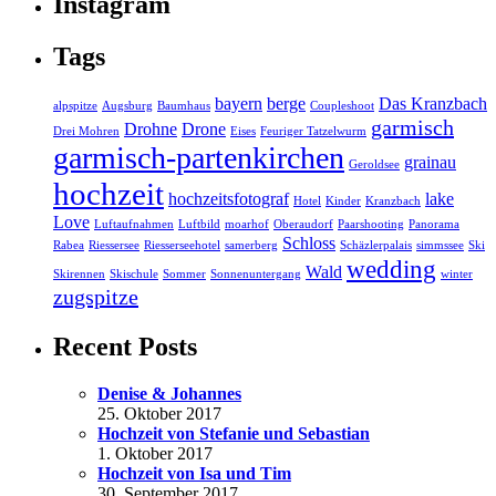
Instagram
Tags
bayern
berge
Das Kranzbach
alpspitze
Augsburg
Baumhaus
Coupleshoot
garmisch
Drohne
Drone
Drei Mohren
Eises
Feuriger Tatzelwurm
garmisch-partenkirchen
grainau
Geroldsee
hochzeit
hochzeitsfotograf
lake
Hotel
Kinder
Kranzbach
Love
Luftaufnahmen
Luftbild
moarhof
Oberaudorf
Paarshooting
Panorama
Schloss
Rabea
Riessersee
Riesserseehotel
samerberg
Schäzlerpalais
simmssee
Ski
wedding
Wald
Skirennen
Skischule
Sommer
Sonnenuntergang
winter
zugspitze
Recent Posts
Denise & Johannes
25. Oktober 2017
Hochzeit von Stefanie und Sebastian
1. Oktober 2017
Hochzeit von Isa und Tim
30. September 2017