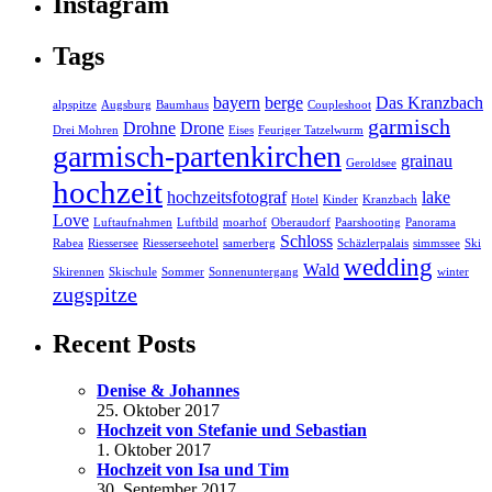
Instagram
Tags
bayern
berge
Das Kranzbach
alpspitze
Augsburg
Baumhaus
Coupleshoot
garmisch
Drohne
Drone
Drei Mohren
Eises
Feuriger Tatzelwurm
garmisch-partenkirchen
grainau
Geroldsee
hochzeit
hochzeitsfotograf
lake
Hotel
Kinder
Kranzbach
Love
Luftaufnahmen
Luftbild
moarhof
Oberaudorf
Paarshooting
Panorama
Schloss
Rabea
Riessersee
Riesserseehotel
samerberg
Schäzlerpalais
simmssee
Ski
wedding
Wald
Skirennen
Skischule
Sommer
Sonnenuntergang
winter
zugspitze
Recent Posts
Denise & Johannes
25. Oktober 2017
Hochzeit von Stefanie und Sebastian
1. Oktober 2017
Hochzeit von Isa und Tim
30. September 2017