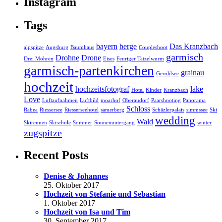
Instagram
Tags
bayern
berge
Das Kranzbach
alpspitze
Augsburg
Baumhaus
Coupleshoot
garmisch
Drohne
Drone
Drei Mohren
Eises
Feuriger Tatzelwurm
garmisch-partenkirchen
grainau
Geroldsee
hochzeit
hochzeitsfotograf
lake
Hotel
Kinder
Kranzbach
Love
Luftaufnahmen
Luftbild
moarhof
Oberaudorf
Paarshooting
Panorama
Schloss
Rabea
Riessersee
Riesserseehotel
samerberg
Schäzlerpalais
simmssee
Ski
wedding
Wald
Skirennen
Skischule
Sommer
Sonnenuntergang
winter
zugspitze
Recent Posts
Denise & Johannes
25. Oktober 2017
Hochzeit von Stefanie und Sebastian
1. Oktober 2017
Hochzeit von Isa und Tim
30. September 2017