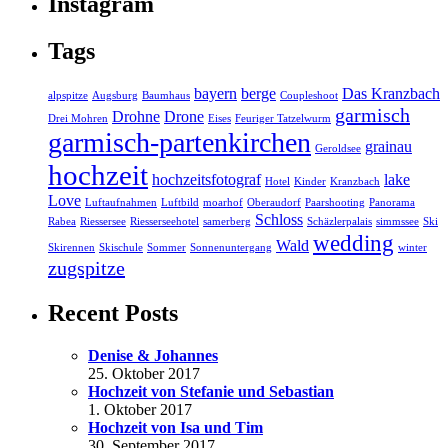
Instagram
Tags
bayern
berge
Das Kranzbach
alpspitze
Augsburg
Baumhaus
Coupleshoot
garmisch
Drohne
Drone
Drei Mohren
Eises
Feuriger Tatzelwurm
garmisch-partenkirchen
grainau
Geroldsee
hochzeit
hochzeitsfotograf
lake
Hotel
Kinder
Kranzbach
Love
Luftaufnahmen
Luftbild
moarhof
Oberaudorf
Paarshooting
Panorama
Schloss
Rabea
Riessersee
Riesserseehotel
samerberg
Schäzlerpalais
simmssee
Ski
wedding
Wald
Skirennen
Skischule
Sommer
Sonnenuntergang
winter
zugspitze
Recent Posts
Denise & Johannes
25. Oktober 2017
Hochzeit von Stefanie und Sebastian
1. Oktober 2017
Hochzeit von Isa und Tim
30. September 2017