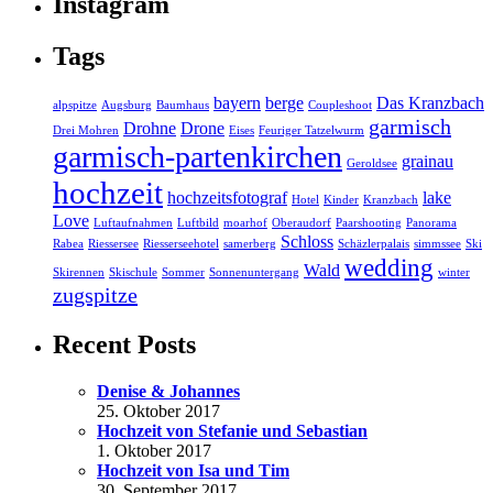
Instagram
Tags
bayern
berge
Das Kranzbach
alpspitze
Augsburg
Baumhaus
Coupleshoot
garmisch
Drohne
Drone
Drei Mohren
Eises
Feuriger Tatzelwurm
garmisch-partenkirchen
grainau
Geroldsee
hochzeit
hochzeitsfotograf
lake
Hotel
Kinder
Kranzbach
Love
Luftaufnahmen
Luftbild
moarhof
Oberaudorf
Paarshooting
Panorama
Schloss
Rabea
Riessersee
Riesserseehotel
samerberg
Schäzlerpalais
simmssee
Ski
wedding
Wald
Skirennen
Skischule
Sommer
Sonnenuntergang
winter
zugspitze
Recent Posts
Denise & Johannes
25. Oktober 2017
Hochzeit von Stefanie und Sebastian
1. Oktober 2017
Hochzeit von Isa und Tim
30. September 2017