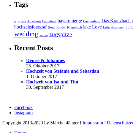
Tags
bayern
berge
Das Kranzbach
alpspitze
Augsburg
Baumhaus
Coupleshoot
hochzeitsfotograf
lake
Love
Hotel
Kinder
Kranzbach
Luftaufnahmen
Luftb
wedding
zugspitze
winter
Recent Posts
Denise & Johannes
25. Oktober 2017
Hochzeit von Stefanie und Sebastian
1. Oktober 2017
Hochzeit von Isa und Tim
30. September 2017
Facebook
Instagram
Copyright 2013-2023 by Märchenfänger I
Impressum
I
Datenschutze
Home