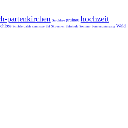
hochzeit
h-partenkirchen
grainau
Geroldsee
chloss
Wald
Schäzlerpalais
simmssee
Ski
Skirennen
Skischule
Sommer
Sonnenuntergang