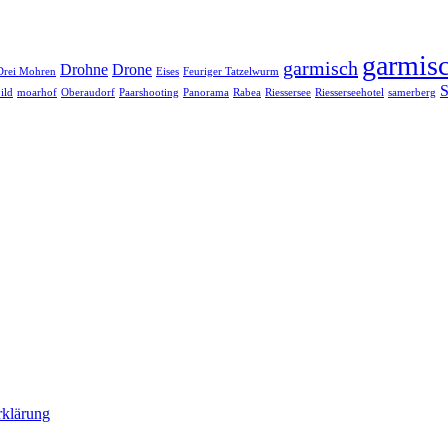
garmisc
garmisch
Drohne
Drone
Drei Mohren
Eises
Feuriger Tatzelwurm
S
ild
moarhof
Oberaudorf
Paarshooting
Panorama
Rabea
Riessersee
Riesserseehotel
samerberg
rklärung