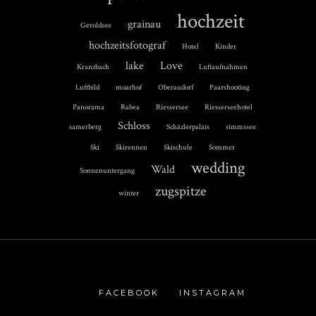
hochzeit
grainau
Geroldsee
hochzeitsfotograf
Hotel
Kinder
lake
Love
Kranzbach
Luftaufnahmen
Luftbild
moarhof
Oberaudorf
Paarshooting
Panorama
Rabea
Riessersee
Riesserseehotel
Schloss
samerberg
Schäzlerpalais
simmssee
Ski
Skirennen
Skischule
Sommer
wedding
Wald
Sonnenuntergang
zugspitze
winter
FACEBOOK
INSTAGRAM