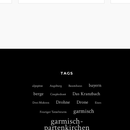
TAGS
bayern
alpspitze
Augsburg
Baumhaus
berge
Das Kranzbach
Coupleshoot
Drohne
Drone
Drei Mohren
Eises
garmisch
Feuriger Tatzelwurm
garmisch-
partenkirchen