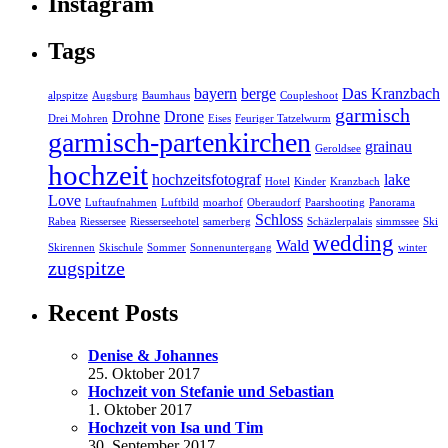
Instagram
Tags
bayern
berge
Das Kranzbach
alpspitze
Augsburg
Baumhaus
Coupleshoot
garmisch
Drohne
Drone
Drei Mohren
Eises
Feuriger Tatzelwurm
garmisch-partenkirchen
grainau
Geroldsee
hochzeit
hochzeitsfotograf
lake
Hotel
Kinder
Kranzbach
Love
Luftaufnahmen
Luftbild
moarhof
Oberaudorf
Paarshooting
Panorama
Schloss
Rabea
Riessersee
Riesserseehotel
samerberg
Schäzlerpalais
simmssee
Ski
wedding
Wald
Skirennen
Skischule
Sommer
Sonnenuntergang
winter
zugspitze
Recent Posts
Denise & Johannes
25. Oktober 2017
Hochzeit von Stefanie und Sebastian
1. Oktober 2017
Hochzeit von Isa und Tim
30. September 2017