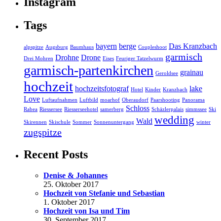
Instagram
Tags
bayern
berge
Das Kranzbach
alpspitze
Augsburg
Baumhaus
Coupleshoot
garmisch
Drohne
Drone
Drei Mohren
Eises
Feuriger Tatzelwurm
garmisch-partenkirchen
grainau
Geroldsee
hochzeit
hochzeitsfotograf
lake
Hotel
Kinder
Kranzbach
Love
Luftaufnahmen
Luftbild
moarhof
Oberaudorf
Paarshooting
Panorama
Schloss
Rabea
Riessersee
Riesserseehotel
samerberg
Schäzlerpalais
simmssee
Ski
wedding
Wald
Skirennen
Skischule
Sommer
Sonnenuntergang
winter
zugspitze
Recent Posts
Denise & Johannes
25. Oktober 2017
Hochzeit von Stefanie und Sebastian
1. Oktober 2017
Hochzeit von Isa und Tim
30. September 2017