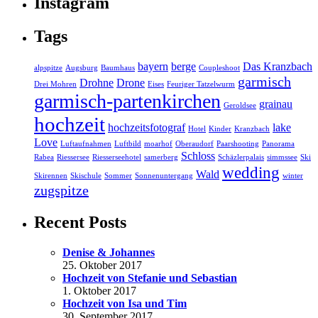
Instagram
Tags
bayern
berge
Das Kranzbach
alpspitze
Augsburg
Baumhaus
Coupleshoot
garmisch
Drohne
Drone
Drei Mohren
Eises
Feuriger Tatzelwurm
garmisch-partenkirchen
grainau
Geroldsee
hochzeit
hochzeitsfotograf
lake
Hotel
Kinder
Kranzbach
Love
Luftaufnahmen
Luftbild
moarhof
Oberaudorf
Paarshooting
Panorama
Schloss
Rabea
Riessersee
Riesserseehotel
samerberg
Schäzlerpalais
simmssee
Ski
wedding
Wald
Skirennen
Skischule
Sommer
Sonnenuntergang
winter
zugspitze
Recent Posts
Denise & Johannes
25. Oktober 2017
Hochzeit von Stefanie und Sebastian
1. Oktober 2017
Hochzeit von Isa und Tim
30. September 2017