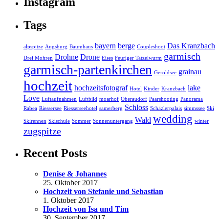
Instagram
Tags
bayern
berge
Das Kranzbach
alpspitze
Augsburg
Baumhaus
Coupleshoot
garmisch
Drohne
Drone
Drei Mohren
Eises
Feuriger Tatzelwurm
garmisch-partenkirchen
grainau
Geroldsee
hochzeit
hochzeitsfotograf
lake
Hotel
Kinder
Kranzbach
Love
Luftaufnahmen
Luftbild
moarhof
Oberaudorf
Paarshooting
Panorama
Schloss
Rabea
Riessersee
Riesserseehotel
samerberg
Schäzlerpalais
simmssee
Ski
wedding
Wald
Skirennen
Skischule
Sommer
Sonnenuntergang
winter
zugspitze
Recent Posts
Denise & Johannes
25. Oktober 2017
Hochzeit von Stefanie und Sebastian
1. Oktober 2017
Hochzeit von Isa und Tim
30. September 2017