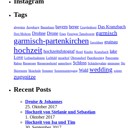
Instagram
Tags
bayern
berge
Das Kranzbach
alpspitze
Augsburg
Baumhaus
Coupleshoot
garmisch
Drohne
Drone
Drei Mohren
Eises
Feuriger Tatzelwurm
garmisch-partenkirchen
grainau
Geroldsee
hochzeit
hochzeitsfotograf
lake
Hotel
Kinder
Kranzbach
Love
Luftaufnahmen
Luftbild
moarhof
Oberaudorf
Paarshooting
Panorama
Schloss
Rabea
Riessersee
Riesserseehotel
samerberg
Schäzlerpalais
simmssee
Ski
wedding
Wald
Skirennen
Skischule
Sommer
Sonnenuntergang
winter
zugspitze
Recent Posts
Denise & Johannes
25. Oktober 2017
Hochzeit von Stefanie und Sebastian
1. Oktober 2017
Hochzeit von Isa und Tim
30. September 2017