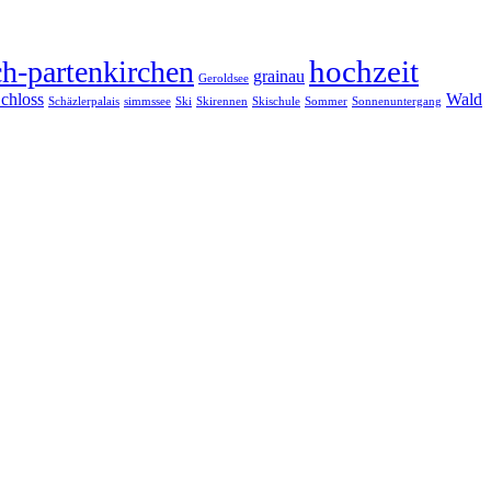
hochzeit
h-partenkirchen
grainau
Geroldsee
chloss
Wald
Schäzlerpalais
simmssee
Ski
Skirennen
Skischule
Sommer
Sonnenuntergang