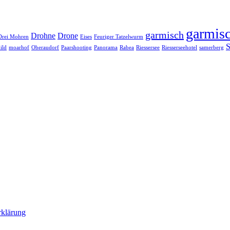
garmisc
garmisch
Drohne
Drone
Drei Mohren
Eises
Feuriger Tatzelwurm
S
ild
moarhof
Oberaudorf
Paarshooting
Panorama
Rabea
Riessersee
Riesserseehotel
samerberg
rklärung