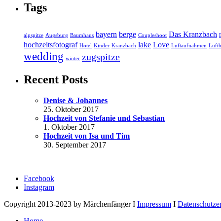
Tags
bayern
berge
Das Kranzbach
alpspitze
Augsburg
Baumhaus
Coupleshoot
hochzeitsfotograf
lake
Love
Hotel
Kinder
Kranzbach
Luftaufnahmen
Luftb
wedding
zugspitze
winter
Recent Posts
Denise & Johannes
25. Oktober 2017
Hochzeit von Stefanie und Sebastian
1. Oktober 2017
Hochzeit von Isa und Tim
30. September 2017
Facebook
Instagram
Copyright 2013-2023 by Märchenfänger I
Impressum
I
Datenschutze
Home