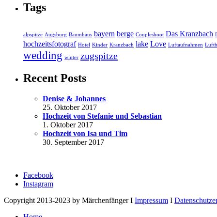
Tags
bayern
berge
Das Kranzbach
alpspitze
Augsburg
Baumhaus
Coupleshoot
hochzeitsfotograf
lake
Love
Hotel
Kinder
Kranzbach
Luftaufnahmen
Luftb
wedding
zugspitze
winter
Recent Posts
Denise & Johannes
25. Oktober 2017
Hochzeit von Stefanie und Sebastian
1. Oktober 2017
Hochzeit von Isa und Tim
30. September 2017
Facebook
Instagram
Copyright 2013-2023 by Märchenfänger I
Impressum
I
Datenschutze
Home