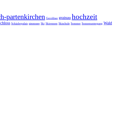
hochzeit
h-partenkirchen
grainau
Geroldsee
chloss
Wald
Schäzlerpalais
simmssee
Ski
Skirennen
Skischule
Sommer
Sonnenuntergang