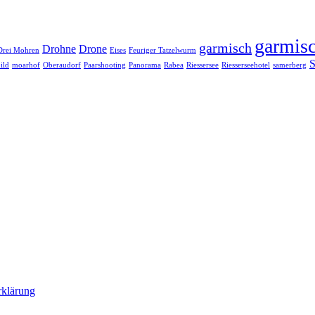
garmisc
garmisch
Drohne
Drone
Drei Mohren
Eises
Feuriger Tatzelwurm
S
ild
moarhof
Oberaudorf
Paarshooting
Panorama
Rabea
Riessersee
Riesserseehotel
samerberg
rklärung