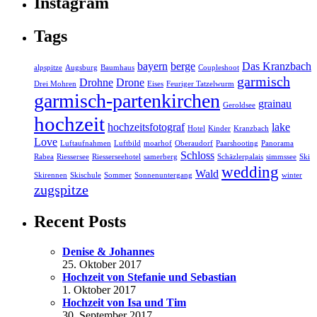
Instagram
Tags
bayern
berge
Das Kranzbach
alpspitze
Augsburg
Baumhaus
Coupleshoot
garmisch
Drohne
Drone
Drei Mohren
Eises
Feuriger Tatzelwurm
garmisch-partenkirchen
grainau
Geroldsee
hochzeit
hochzeitsfotograf
lake
Hotel
Kinder
Kranzbach
Love
Luftaufnahmen
Luftbild
moarhof
Oberaudorf
Paarshooting
Panorama
Schloss
Rabea
Riessersee
Riesserseehotel
samerberg
Schäzlerpalais
simmssee
Ski
wedding
Wald
Skirennen
Skischule
Sommer
Sonnenuntergang
winter
zugspitze
Recent Posts
Denise & Johannes
25. Oktober 2017
Hochzeit von Stefanie und Sebastian
1. Oktober 2017
Hochzeit von Isa und Tim
30. September 2017