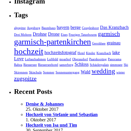
Instagram
Tags
bayern
berge
Das Kranzbach
alpspitze
Augsburg
Baumhaus
Coupleshoot
garmisch
Drohne
Drone
Drei Mohren
Eises
Feuriger Tatzelwurm
garmisch-partenkirchen
grainau
Geroldsee
hochzeit
hochzeitsfotograf
lake
Hotel
Kinder
Kranzbach
Love
Luftaufnahmen
Luftbild
moarhof
Oberaudorf
Paarshooting
Panorama
Schloss
Rabea
Riessersee
Riesserseehotel
samerberg
Schäzlerpalais
simmssee
Ski
wedding
Wald
Skirennen
Skischule
Sommer
Sonnenuntergang
winter
zugspitze
Recent Posts
Denise & Johannes
25. Oktober 2017
Hochzeit von Stefanie und Sebastian
1. Oktober 2017
Hochzeit von Isa und Tim
30. September 2017