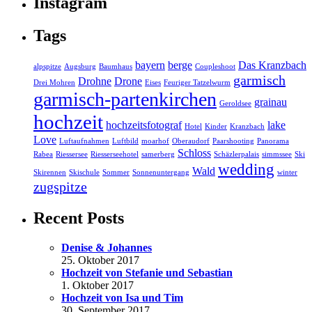
Instagram
Tags
bayern
berge
Das Kranzbach
alpspitze
Augsburg
Baumhaus
Coupleshoot
garmisch
Drohne
Drone
Drei Mohren
Eises
Feuriger Tatzelwurm
garmisch-partenkirchen
grainau
Geroldsee
hochzeit
hochzeitsfotograf
lake
Hotel
Kinder
Kranzbach
Love
Luftaufnahmen
Luftbild
moarhof
Oberaudorf
Paarshooting
Panorama
Schloss
Rabea
Riessersee
Riesserseehotel
samerberg
Schäzlerpalais
simmssee
Ski
wedding
Wald
Skirennen
Skischule
Sommer
Sonnenuntergang
winter
zugspitze
Recent Posts
Denise & Johannes
25. Oktober 2017
Hochzeit von Stefanie und Sebastian
1. Oktober 2017
Hochzeit von Isa und Tim
30. September 2017