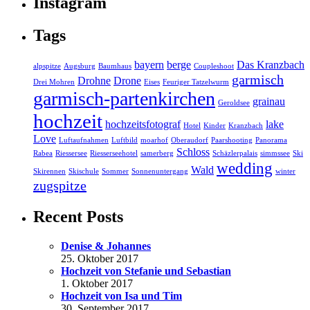
Instagram
Tags
bayern
berge
Das Kranzbach
alpspitze
Augsburg
Baumhaus
Coupleshoot
garmisch
Drohne
Drone
Drei Mohren
Eises
Feuriger Tatzelwurm
garmisch-partenkirchen
grainau
Geroldsee
hochzeit
hochzeitsfotograf
lake
Hotel
Kinder
Kranzbach
Love
Luftaufnahmen
Luftbild
moarhof
Oberaudorf
Paarshooting
Panorama
Schloss
Rabea
Riessersee
Riesserseehotel
samerberg
Schäzlerpalais
simmssee
Ski
wedding
Wald
Skirennen
Skischule
Sommer
Sonnenuntergang
winter
zugspitze
Recent Posts
Denise & Johannes
25. Oktober 2017
Hochzeit von Stefanie und Sebastian
1. Oktober 2017
Hochzeit von Isa und Tim
30. September 2017