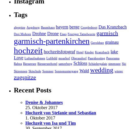
Instagram
Tags
bayern
berge
Das Kranzbach
alpspitze
Augsburg
Baumhaus
Coupleshoot
garmisch
Drohne
Drone
Drei Mohren
Eises
Feuriger Tatzelwurm
garmisch-partenkirchen
grainau
Geroldsee
hochzeit
hochzeitsfotograf
lake
Hotel
Kinder
Kranzbach
Love
Luftaufnahmen
Luftbild
moarhof
Oberaudorf
Paarshooting
Panorama
Schloss
Rabea
Riessersee
Riesserseehotel
samerberg
Schäzlerpalais
simmssee
Ski
wedding
Wald
Skirennen
Skischule
Sommer
Sonnenuntergang
winter
zugspitze
Recent Posts
Denise & Johannes
25. Oktober 2017
Hochzeit von Stefanie und Sebastian
1. Oktober 2017
Hochzeit von Isa und Tim
30. September 2017