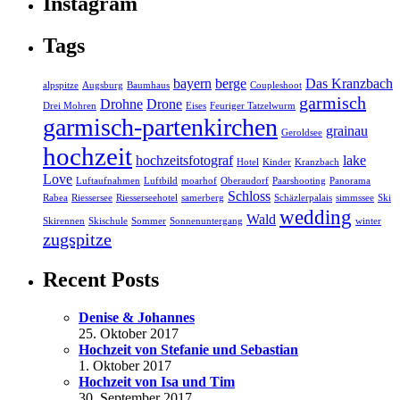
Instagram
Tags
bayern
berge
Das Kranzbach
alpspitze
Augsburg
Baumhaus
Coupleshoot
garmisch
Drohne
Drone
Drei Mohren
Eises
Feuriger Tatzelwurm
garmisch-partenkirchen
grainau
Geroldsee
hochzeit
hochzeitsfotograf
lake
Hotel
Kinder
Kranzbach
Love
Luftaufnahmen
Luftbild
moarhof
Oberaudorf
Paarshooting
Panorama
Schloss
Rabea
Riessersee
Riesserseehotel
samerberg
Schäzlerpalais
simmssee
Ski
wedding
Wald
Skirennen
Skischule
Sommer
Sonnenuntergang
winter
zugspitze
Recent Posts
Denise & Johannes
25. Oktober 2017
Hochzeit von Stefanie und Sebastian
1. Oktober 2017
Hochzeit von Isa und Tim
30. September 2017