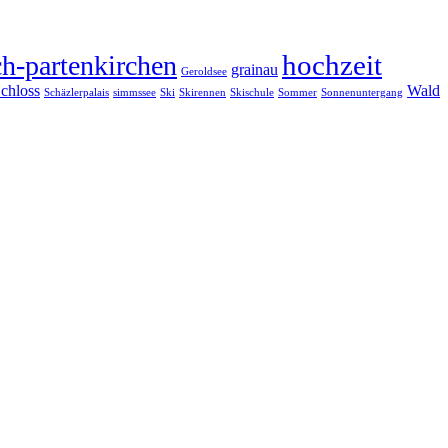
hochzeit
h-partenkirchen
grainau
Geroldsee
chloss
Wald
Schäzlerpalais
simmssee
Ski
Skirennen
Skischule
Sommer
Sonnenuntergang