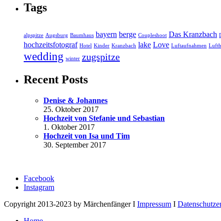
Tags
bayern
berge
Das Kranzbach
alpspitze
Augsburg
Baumhaus
Coupleshoot
hochzeitsfotograf
lake
Love
Hotel
Kinder
Kranzbach
Luftaufnahmen
Luftb
wedding
zugspitze
winter
Recent Posts
Denise & Johannes
25. Oktober 2017
Hochzeit von Stefanie und Sebastian
1. Oktober 2017
Hochzeit von Isa und Tim
30. September 2017
Facebook
Instagram
Copyright 2013-2023 by Märchenfänger I
Impressum
I
Datenschutze
Home