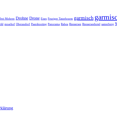
garmisc
garmisch
Drohne
Drone
Drei Mohren
Eises
Feuriger Tatzelwurm
S
ild
moarhof
Oberaudorf
Paarshooting
Panorama
Rabea
Riessersee
Riesserseehotel
samerberg
rklärung