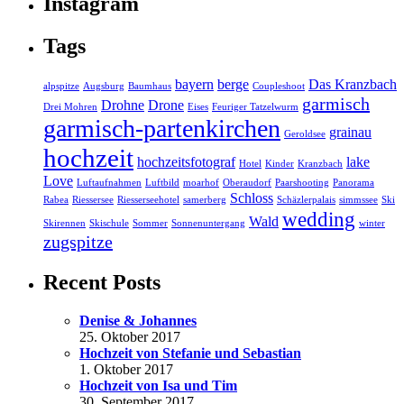
Instagram
Tags
bayern
berge
Das Kranzbach
alpspitze
Augsburg
Baumhaus
Coupleshoot
garmisch
Drohne
Drone
Drei Mohren
Eises
Feuriger Tatzelwurm
garmisch-partenkirchen
grainau
Geroldsee
hochzeit
hochzeitsfotograf
lake
Hotel
Kinder
Kranzbach
Love
Luftaufnahmen
Luftbild
moarhof
Oberaudorf
Paarshooting
Panorama
Schloss
Rabea
Riessersee
Riesserseehotel
samerberg
Schäzlerpalais
simmssee
Ski
wedding
Wald
Skirennen
Skischule
Sommer
Sonnenuntergang
winter
zugspitze
Recent Posts
Denise & Johannes
25. Oktober 2017
Hochzeit von Stefanie und Sebastian
1. Oktober 2017
Hochzeit von Isa und Tim
30. September 2017