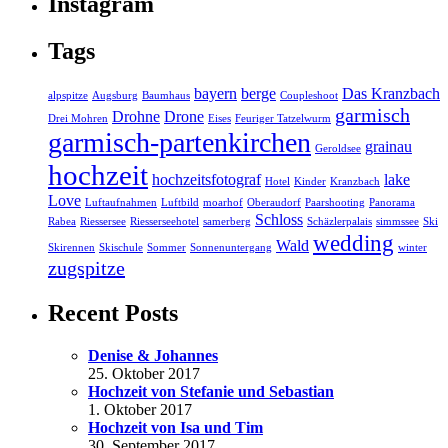
Instagram
Tags
bayern
berge
Das Kranzbach
alpspitze
Augsburg
Baumhaus
Coupleshoot
garmisch
Drohne
Drone
Drei Mohren
Eises
Feuriger Tatzelwurm
garmisch-partenkirchen
grainau
Geroldsee
hochzeit
hochzeitsfotograf
lake
Hotel
Kinder
Kranzbach
Love
Luftaufnahmen
Luftbild
moarhof
Oberaudorf
Paarshooting
Panorama
Schloss
Rabea
Riessersee
Riesserseehotel
samerberg
Schäzlerpalais
simmssee
Ski
wedding
Wald
Skirennen
Skischule
Sommer
Sonnenuntergang
winter
zugspitze
Recent Posts
Denise & Johannes
25. Oktober 2017
Hochzeit von Stefanie und Sebastian
1. Oktober 2017
Hochzeit von Isa und Tim
30. September 2017