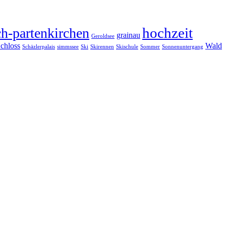
hochzeit
h-partenkirchen
grainau
Geroldsee
chloss
Wald
Schäzlerpalais
simmssee
Ski
Skirennen
Skischule
Sommer
Sonnenuntergang