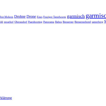
garmisc
garmisch
Drohne
Drone
Drei Mohren
Eises
Feuriger Tatzelwurm
S
ild
moarhof
Oberaudorf
Paarshooting
Panorama
Rabea
Riessersee
Riesserseehotel
samerberg
rklärung