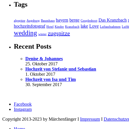
Tags
bayern
berge
Das Kranzbach
alpspitze
Augsburg
Baumhaus
Coupleshoot
hochzeitsfotograf
lake
Love
Hotel
Kinder
Kranzbach
Luftaufnahmen
Luftb
wedding
zugspitze
winter
Recent Posts
Denise & Johannes
25. Oktober 2017
Hochzeit von Stefanie und Sebastian
1. Oktober 2017
Hochzeit von Isa und Tim
30. September 2017
Facebook
Instagram
Copyright 2013-2023 by Märchenfänger I
Impressum
I
Datenschutze
Home