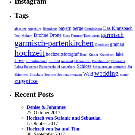
Instagram
Tags
bayern
berge
Das Kranzbach
alpspitze
Augsburg
Baumhaus
Coupleshoot
garmisch
Drohne
Drone
Drei Mohren
Eises
Feuriger Tatzelwurm
garmisch-partenkirchen
grainau
Geroldsee
hochzeit
hochzeitsfotograf
lake
Hotel
Kinder
Kranzbach
Love
Luftaufnahmen
Luftbild
moarhof
Oberaudorf
Paarshooting
Panorama
Schloss
Rabea
Riessersee
Riesserseehotel
samerberg
Schäzlerpalais
simmssee
Ski
wedding
Wald
Skirennen
Skischule
Sommer
Sonnenuntergang
winter
zugspitze
Recent Posts
Denise & Johannes
25. Oktober 2017
Hochzeit von Stefanie und Sebastian
1. Oktober 2017
Hochzeit von Isa und Tim
30. September 2017