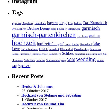
Instagram
Tags
bayern
berge
Das Kranzbach
alpspitze
Augsburg
Baumhaus
Coupleshoot
garmisch
Drohne
Drone
Drei Mohren
Eises
Feuriger Tatzelwurm
garmisch-partenkirchen
grainau
Geroldsee
hochzeit
hochzeitsfotograf
lake
Hotel
Kinder
Kranzbach
Love
Luftaufnahmen
Luftbild
moarhof
Oberaudorf
Paarshooting
Panorama
Schloss
Rabea
Riessersee
Riesserseehotel
samerberg
Schäzlerpalais
simmssee
Ski
wedding
Wald
Skirennen
Skischule
Sommer
Sonnenuntergang
winter
zugspitze
Recent Posts
Denise & Johannes
25. Oktober 2017
Hochzeit von Stefanie und Sebastian
1. Oktober 2017
Hochzeit von Isa und Tim
30. September 2017