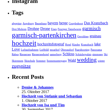
Instagram
Tags
bayern
berge
Das Kranzbach
alpspitze
Augsburg
Baumhaus
Coupleshoot
garmisch
Drohne
Drone
Drei Mohren
Eises
Feuriger Tatzelwurm
garmisch-partenkirchen
grainau
Geroldsee
hochzeit
hochzeitsfotograf
lake
Hotel
Kinder
Kranzbach
Love
Luftaufnahmen
Luftbild
moarhof
Oberaudorf
Paarshooting
Panorama
Schloss
Rabea
Riessersee
Riesserseehotel
samerberg
Schäzlerpalais
simmssee
Ski
wedding
Wald
Skirennen
Skischule
Sommer
Sonnenuntergang
winter
zugspitze
Recent Posts
Denise & Johannes
25. Oktober 2017
Hochzeit von Stefanie und Sebastian
1. Oktober 2017
Hochzeit von Isa und Tim
30. September 2017