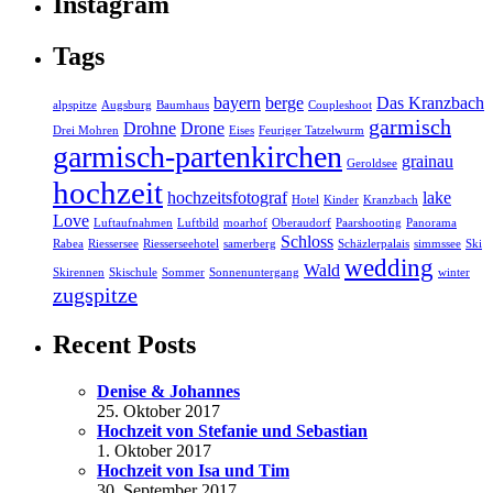
Instagram
Tags
bayern
berge
Das Kranzbach
alpspitze
Augsburg
Baumhaus
Coupleshoot
garmisch
Drohne
Drone
Drei Mohren
Eises
Feuriger Tatzelwurm
garmisch-partenkirchen
grainau
Geroldsee
hochzeit
hochzeitsfotograf
lake
Hotel
Kinder
Kranzbach
Love
Luftaufnahmen
Luftbild
moarhof
Oberaudorf
Paarshooting
Panorama
Schloss
Rabea
Riessersee
Riesserseehotel
samerberg
Schäzlerpalais
simmssee
Ski
wedding
Wald
Skirennen
Skischule
Sommer
Sonnenuntergang
winter
zugspitze
Recent Posts
Denise & Johannes
25. Oktober 2017
Hochzeit von Stefanie und Sebastian
1. Oktober 2017
Hochzeit von Isa und Tim
30. September 2017